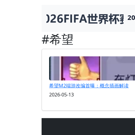
2
#希望
希望M2端游改编首曝：概念插画解读
2026-05-13