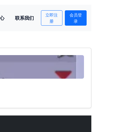
立即注
会员登
心
联系我们
册
录