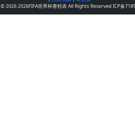
t © 2026 2026FIFA世界杯赛程表 All Rights Reserved ICP备718