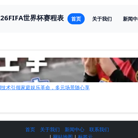
026FIFA世界杯赛程表
首页
关于我们
新闻中
n AI技术引领家庭娱乐革命，多元场景随心享
首页
关于我们
新闻中心
联系我们
|
网站地图
|
标签云