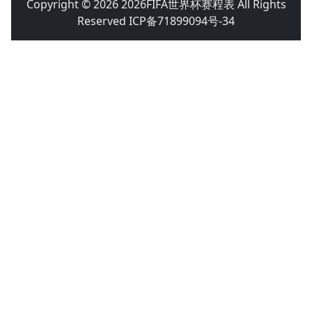
Copyright © 2026 2026FIFA世界杯赛程表 All Rights
Reserved ICP备71899094号-34