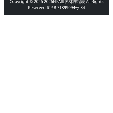
Copyright © 2026 2026FIFA世界杯赛程表 All Rights
Reserved ICP备71899094号-34