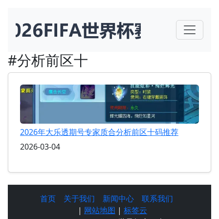
#分析前区十
2026年大乐透期号专家质合分析前区十码推荐
2026-03-04
首页
关于我们
新闻中心
联系我们
|
网站地图
|
标签云