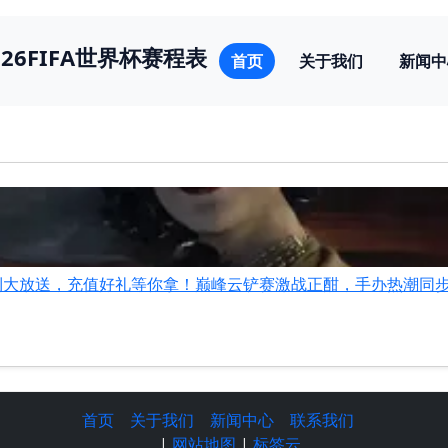
026FIFA世界杯赛程表
首页
关于我们
新闻中
利大放送，充值好礼等你拿！巅峰云铲赛激战正酣，手办热潮同
首页
关于我们
新闻中心
联系我们
|
网站地图
|
标签云