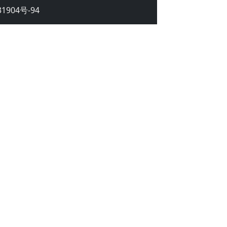
31904号-94