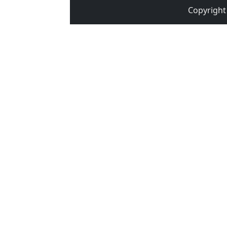
Copyrigh