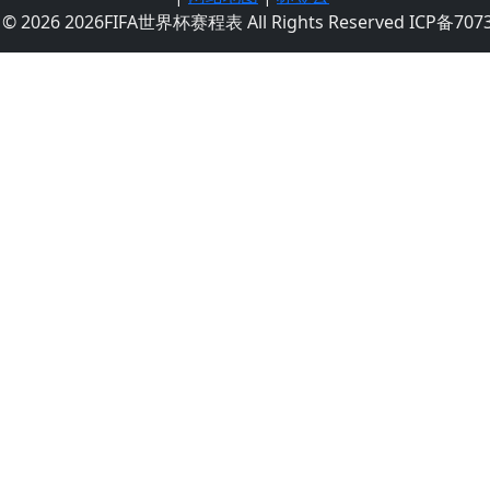
t © 2026 2026FIFA世界杯赛程表 All Rights Reserved ICP备707