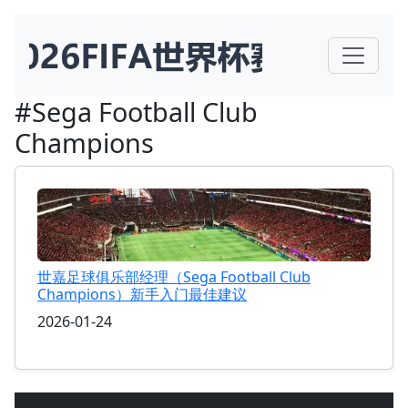
#Sega Football Club
Champions
世嘉足球俱乐部经理（Sega Football Club
Champions）新手入门最佳建议
2026-01-24