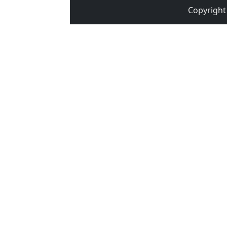
Copyrigh