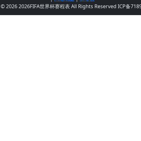
t © 2026 2026FIFA世界杯赛程表 All Rights Reserved ICP备718