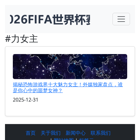
#力女主
揭秘恐怖游戏界十大魅力女主！外媒独家盘点，谁
是你心中的噩梦女神？
2025-12-31
首页
关于我们
新闻中心
联系我们