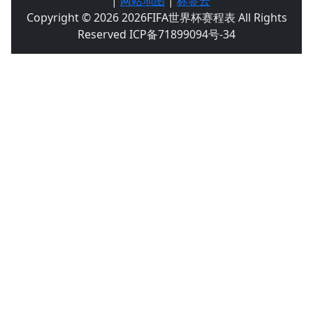
|
网站地图
|
标签云
Copyright © 2026 2026FIFA世界杯赛程表 All Rights
Reserved ICP备71899094号-34