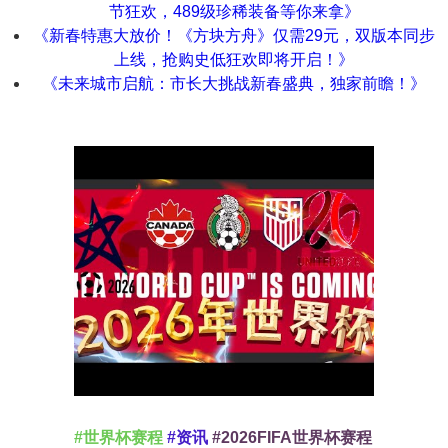
节狂欢，489级珍稀装备等你来拿》
《新春特惠大放价！《方块方舟》仅需29元，双版本同步
上线，抢购史低狂欢即将开启！》
《未来城市启航：市长大挑战新春盛典，独家前瞻！》
#世界杯赛程
#资讯
#2026FIFA世界杯赛程