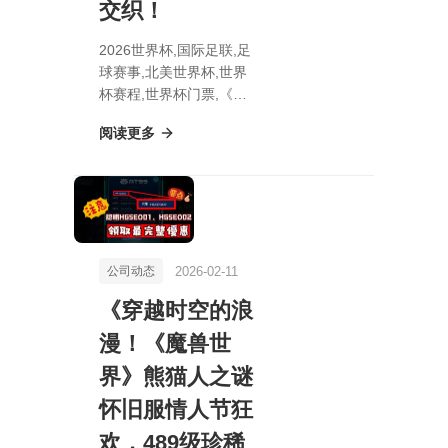
交织！
2026世界杯,国际足联,足
球赛事,北美世界杯,世界
杯赛程,世界杯门票,《控
制》全新篇章即将揭开，
阅读更多
EA高层亲临掌舵？玩家
心惊胆战，期待与担忧交
织！
2026-02-11
公司动态
《穿越时空的浪
漫！《魔兽世
界》熊猫人之谜
怀旧服情人节狂
欢，489级珍稀