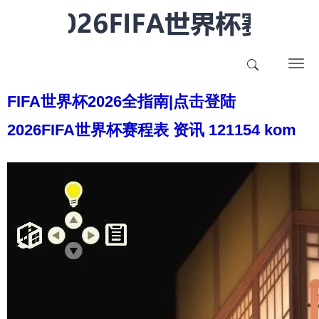
T
o
FIFA世界杯2026全指南|点击登陆
g
g
2026FIFA世界杯赛程表 资讯 121154 kom
l
e
n
a
v
i
g
a
t
i
o