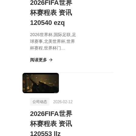
2026FIFA世界
杯赛程表 资讯
120540 ezq
2026世界杯,国际足联,足
球赛事,北美世界杯,世界
杯赛程,世界杯门
票,2026FIFA世界杯赛程
阅读更多
表 资讯 120540 ezq
2026-02-12
公司动态
2026FIFA世界
杯赛程表 资讯
120553 llz