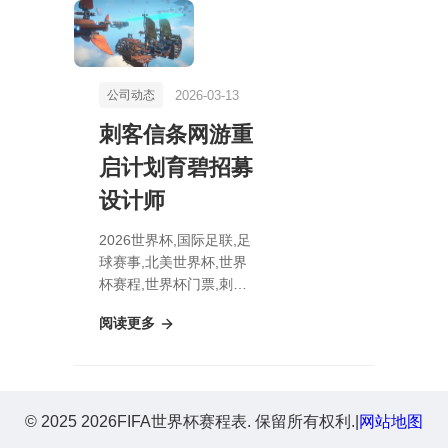
2026-03-13
公司动态
刺客信条网游重
启计划育碧招募
设计师
2026世界杯,国际足联,足
球赛事,北美世界杯,世界
杯赛程,世界杯门票,刺客
信条网游重启计划育碧招
阅读更多
募设计师
© 2025 2026FIFA世界杯赛程表. 保留所有权利.
|
网站地图