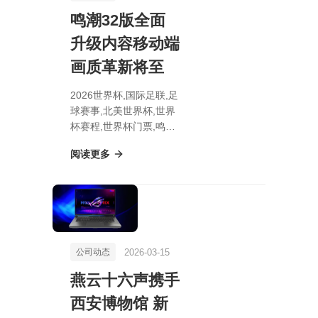
鸣潮32版全面
升级内容移动端
画质革新将至
2026世界杯,国际足联,足
球赛事,北美世界杯,世界
杯赛程,世界杯门票,鸣潮
32版全面升级内容移动
阅读更多
端画质革新将至
2026-03-15
公司动态
燕云十六声携手
西安博物馆 新