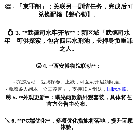
👏 - 「束罪阁」：关联另一剧情任务，完成后可
兑换配饰【磐心锁】。
💍 3. **武德司水牢开放**：新区域「武德司水
牢」可供探索，包含四层水刑池，关押身负重罪
之人。
🥵 4. **西安博物院联动**：
- 探游活动「驰骋探春」上线，可互动开启新际遇。
- 新增多人副本「众志凌霄」，支持10人组队，
国际足联
。
💟 5. **外观更新**：曝光两款新外观套装，具体将在
官方公告中公布。
🪛 6. **PC端优化**：多项优化措施将落地，提升玩家
体验。