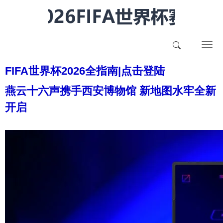
T
o
FIFA世界杯2026全指南|点击登陆
g
g
燕云十六声携手西安博物馆 新地图水牢全新
l
开启
e
n
a
v
i
g
a
t
i
o