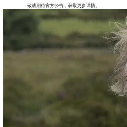
敬请期待官方公告，获取更多详情。