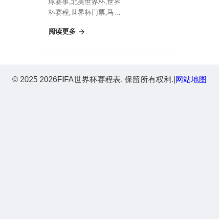
球赛事,北美世界杯,世界
杯赛程,世界杯门票,马拉
松Bungie游戏Metacritic
阅读更多
评分垫底分析
© 2025 2026FIFA世界杯赛程表. 保留所有权利.
|
网站地图