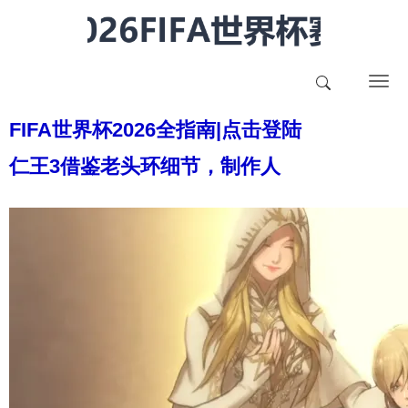
T
o
FIFA世界杯2026全指南|点击登陆
g
g
仁王3借鉴老头环细节，制作人
l
e
n
a
v
i
g
a
t
i
o