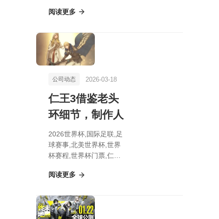
透期号专家质合分析推荐
阅读更多
前区十码，PvP成就免费
催化剂充能
2026-03-18
公司动态
仁王3借鉴老头
环细节，制作人
2026世界杯,国际足联,足
球赛事,北美世界杯,世界
杯赛程,世界杯门票,仁王
3借鉴老头环细节，制作
阅读更多
人