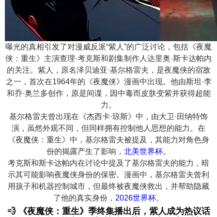
曝光的真相引发了对漫威反派“紫人”的广泛讨论，包括《夜魔
侠：重生》主演查理·考克斯和剧集制作人达里奥·斯卡达帕内
的关注。紫人，原名泽贝迪亚·基尔格雷夫，是夜魔侠的宿敌
之一，首次在1964年的《夜魔侠》漫画中出现。他由斯坦·李
和乔·奥兰多创作，原是间谍，因中毒而皮肤变紫并获得超能
力。
基尔格雷夫曾出现在《杰西卡·琼斯》中，由大卫·田纳特饰
演，虽然外观不同，但同样拥有控制他人思想的能力。在
《夜魔侠：重生》中，基尔格雷夫被提及，其能力对角色身
份的揭露产生了影响，
北美世界杯
。
考克斯和斯卡达帕内在讨论中提及了基尔格雷夫的能力，暗
示其可能影响夜魔侠身份的保密。漫画中，基尔格雷夫曾利
用孩子和机器控制城市，但最终被夜魔侠救出，并帮助隐藏
了他的真实身份，
2026世界杯
。
💨 《夜魔侠：重生》季终集播出后，紫人成为热议话