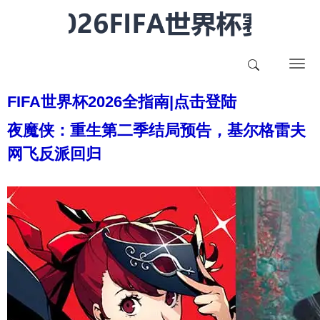
T
o
FIFA世界杯2026全指南|点击登陆
g
g
夜魔侠：重生第二季结局预告，基尔格雷夫
l
网飞反派回归
e
n
a
v
i
g
a
t
i
o