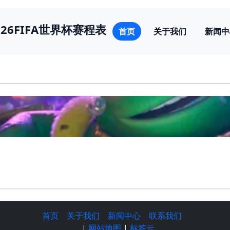
026FIFA世界杯赛程表
首页
关于我们
新闻中
首页
关于我们
新闻中心
联系我们
|
网站地图
|
标签云