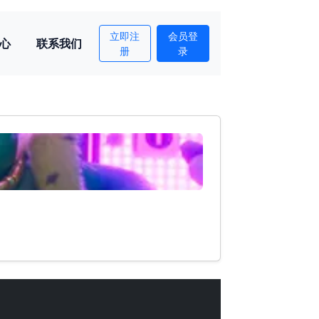
立即注
会员登
心
联系我们
册
录