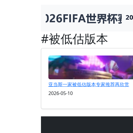
2
#被低估版本
亚当斯一家被低估版本专家推荐再欣赏
2026-05-10