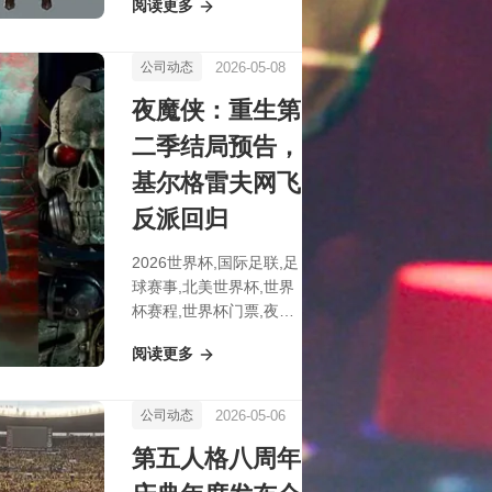
阅读更多
哪个阵营攻略
2026-05-08
公司动态
夜魔侠：重生第
二季结局预告，
基尔格雷夫网飞
反派回归
2026世界杯,国际足联,足
球赛事,北美世界杯,世界
杯赛程,世界杯门票,夜魔
侠：重生第二季结局预
阅读更多
告，基尔格雷夫网飞反派
回归
2026-05-06
公司动态
第五人格八周年