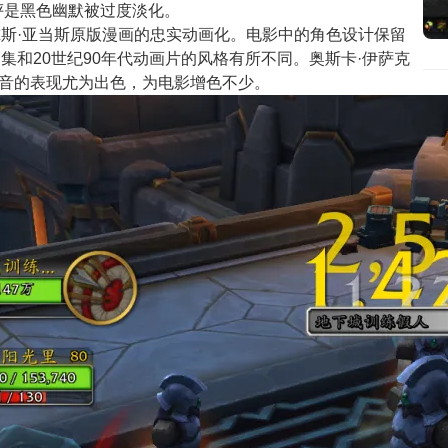
评是黑色幽默被过度淡化。
斯·亚当斯原版漫画的忠实动画化。电影中的角色设计保留
剧集和20世纪90年代动画片的风格有所不同。奥斯卡·伊萨克
配音的表现尤为出色，为电影增色不少。