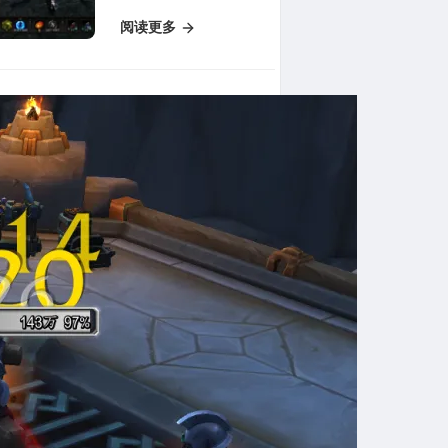
透期号专家质合分析推
阅读更多
荐：前区十码木偶位置与
获取