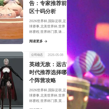
告：专家推荐前
区十码分析
2026世界杯,国际足联,足
球赛事,北美世界杯,世界
杯赛程,世界杯门票,诛仙
手游S4赛季麻将赛期号
阅读更多
预告：专家推荐前区十码
分析
2026-05-08
公司动态
英雄无敌：远古
时代推荐选择哪
个阵营攻略
2026世界杯,国际足联,足
球赛事,北美世界杯,世界
杯赛程,世界杯门票,英雄
无敌：远古时代推荐选择