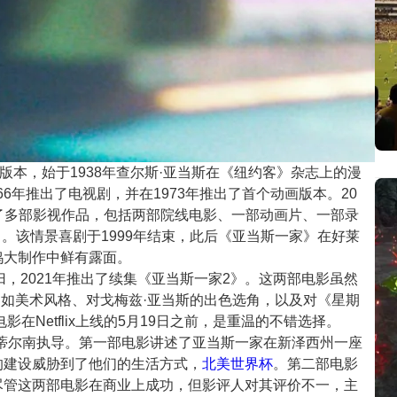
本，始于1938年查尔斯·亚当斯在《纽约客》杂志上的漫
66年推出了电视剧，并在1973年推出了首个动画版本。20
了多部影视作品，包括两部院线电影、一部动画片、一部录
。该情景喜剧于1999年结束，此后《亚当斯一家》在好莱
坞大制作中鲜有露面。
归，2021年推出了续集《亚当斯一家2》。这两部电影虽然
如美术风格、对戈梅兹·亚当斯的出色选角，以及对《星期
影在Netflix上线的5月19日之前，是重温的不错选择。
·蒂尔南执导。第一部电影讲述了亚当斯一家在新泽西州一座
的建设威胁到了他们的生活方式，
北美世界杯
。第二部电影
尽管这两部电影在商业上成功，但影评人对其评价不一，主