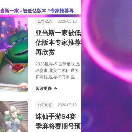
亚当斯一家
#被低估版本
#专家推荐再
2026-05-10
公司动态
亚当斯一家被低
估版本专家推荐
再欣赏
2026世界杯,国际足联,足
球赛事,北美世界杯,世界
杯赛程,世界杯门票,亚当
斯一家被低估版本专家推
阅读更多
荐再欣赏
2026-05-10
公司动态
诛仙手游S4赛
季麻将赛期号预