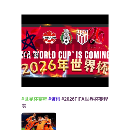
#世界杯赛程
#资讯
#2026FIFA世界杯赛程
表