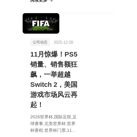
两大新职位空缺，揭秘神
秘新《刺客信条》开发计
划！
2025-12-28
公司动态
11月惊爆！PS5
销量、销售额狂
飙，一举超越
Switch 2，美国
游戏市场风云再
起！
2026世界杯,国际足联,足
球赛事,北美世界杯,世界
杯赛程,世界杯门票,11月