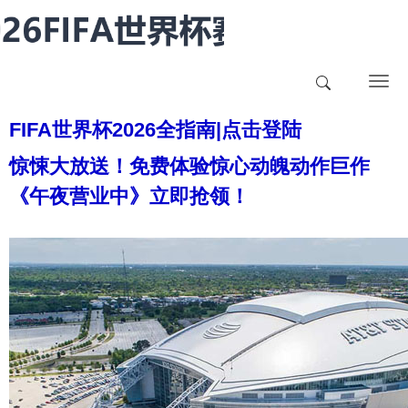
T
o
FIFA世界杯2026全指南|点击登陆
g
g
惊悚大放送！免费体验惊心动魄动作巨作
l
《午夜营业中》立即抢领！
e
n
a
v
i
g
a
t
i
o