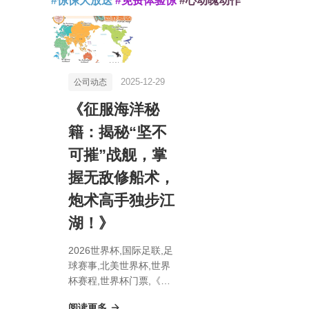
#惊悚大放送
#免费体验惊
#心动魄动作
2025-12-29
公司动态
《征服海洋秘
籍：揭秘“坚不
可摧”战舰，掌
握无敌修船术，
炮术高手独步江
湖！》
2026世界杯,国际足联,足
球赛事,北美世界杯,世界
杯赛程,世界杯门票,《征
服海洋秘籍：揭秘“坚不
阅读更多