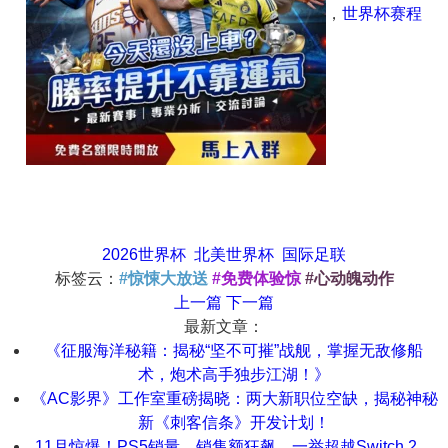
，
世界杯赛程
2026世界杯
北美世界杯
国际足联
标签云：
#惊悚大放送
#免费体验惊
#心动魄动作
上一篇
下一篇
最新文章：
《征服海洋秘籍：揭秘“坚不可摧”战舰，掌握无敌修船
术，炮术高手独步江湖！》
《AC影界》工作室重磅揭晓：两大新职位空缺，揭秘神秘
新《刺客信条》开发计划！
11月惊爆！PS5销量、销售额狂飙，一举超越Switch 2，