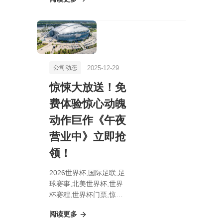
可摧”战舰，掌握无敌修
船术，炮术高手独步江
湖！》
2025-12-29
公司动态
惊悚大放送！免
费体验惊心动魄
动作巨作《午夜
营业中》立即抢
领！
2026世界杯,国际足联,足
球赛事,北美世界杯,世界
杯赛程,世界杯门票,惊悚
大放送！免费体验惊心动
阅读更多
魄动作巨作《午夜营业