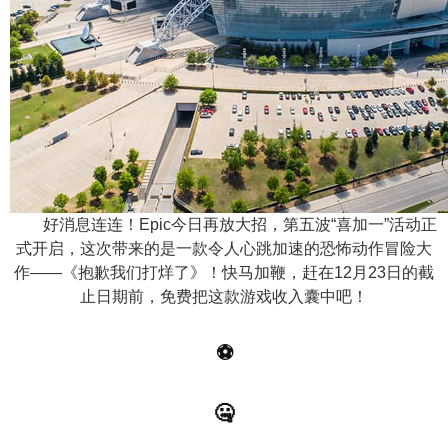
n
好消息连连！Epic今日再放大招，第五波“喜加一”活动正
式开启，这次带来的是一款令人心跳加速的恐怖动作冒险大
作——《抱歉我们打烊了》！快马加鞭，赶在12月23日的截
止日期前，免费把这款游戏收入囊中吧！
⚽
🤐