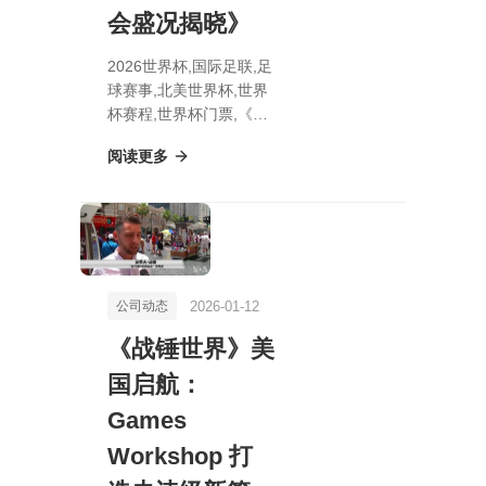
会盛况揭晓》
2026世界杯,国际足联,足
球赛事,北美世界杯,世界
杯赛程,世界杯门票,《超
级马里奥兄弟2：惊喜升
阅读更多
级！NS版全新亮相 + 贝
拉贝尔公园粉丝见面会盛
况揭晓》
2026-01-12
公司动态
《战锤世界》美
国启航：
Games
Workshop 打