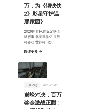
万，为《钢铁侠
2》影星守护温
馨家园》
2026世界杯,国际足联,足
球赛事,北美世界杯,世界
杯赛程,世界杯门票,
《《罪恶之城》传奇巨星
阅读更多
米基·洛克面临驱逐危
机！紧急筹款6万，为
《钢铁侠2》影星守护温
馨家园》
2026-01-11
公司动态
巅峰对决，百万
奖金激战正酣！