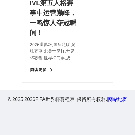
IVL第五人格赛
事中运营巅峰，
一鸣惊人夺冠瞬
间！
2026世界杯,国际足联,足
球赛事,北美世界杯,世界
杯赛程,世界杯门票,成都
Wolves人队火力全开，
阅读更多
IVL第五人格赛事中运营
巅峰，一鸣惊人夺冠瞬
间！
© 2025 2026FIFA世界杯赛程表. 保留所有权利.
|
网站地图