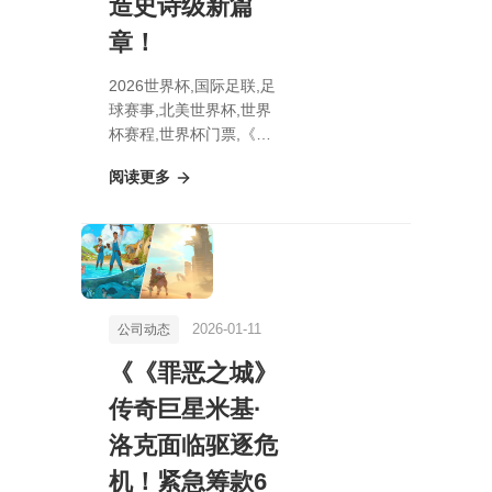
造史诗级新篇
章！
2026世界杯,国际足联,足
球赛事,北美世界杯,世界
杯赛程,世界杯门票,《战
锤世界》美国启航：
阅读更多
Games Workshop 打造
史诗级新篇章！
2026-01-11
公司动态
《《罪恶之城》
传奇巨星米基·
洛克面临驱逐危
机！紧急筹款6