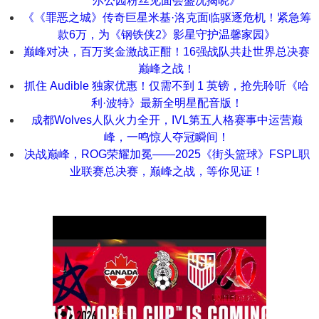
尔公园粉丝见面会盛况揭晓》
《《罪恶之城》传奇巨星米基·洛克面临驱逐危机！紧急筹
款6万，为《钢铁侠2》影星守护温馨家园》
巅峰对决，百万奖金激战正酣！16强战队共赴世界总决赛
巅峰之战！
抓住 Audible 独家优惠！仅需不到 1 英镑，抢先聆听《哈
利·波特》最新全明星配音版！
成都Wolves人队火力全开，IVL第五人格赛事中运营巅
峰，一鸣惊人夺冠瞬间！
决战巅峰，ROG荣耀加冕——2025《街头篮球》FSPL职
业联赛总决赛，巅峰之战，等你见证！