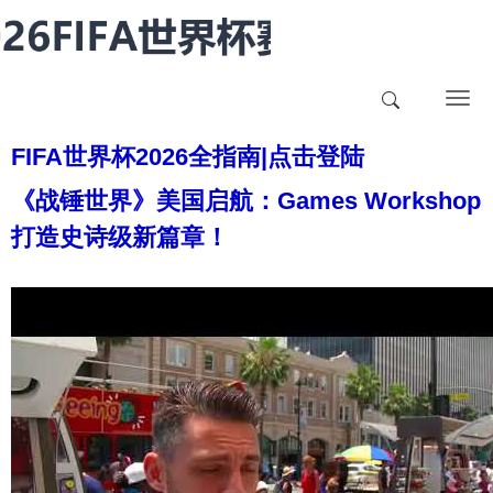
T
o
FIFA世界杯2026全指南|点击登陆
g
g
《战锤世界》美国启航：Games Workshop
l
打造史诗级新篇章！
e
n
a
v
i
g
a
t
i
o