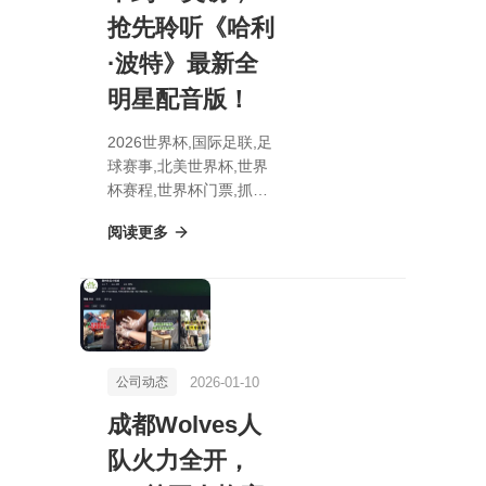
抢先聆听《哈利
·波特》最新全
明星配音版！
2026世界杯,国际足联,足
球赛事,北美世界杯,世界
杯赛程,世界杯门票,抓住
Audible 独家优惠！仅需
阅读更多
不到 1 英镑，抢先聆听
《哈利·波特》最新全明
星配音版！
2026-01-10
公司动态
成都Wolves人
队火力全开，