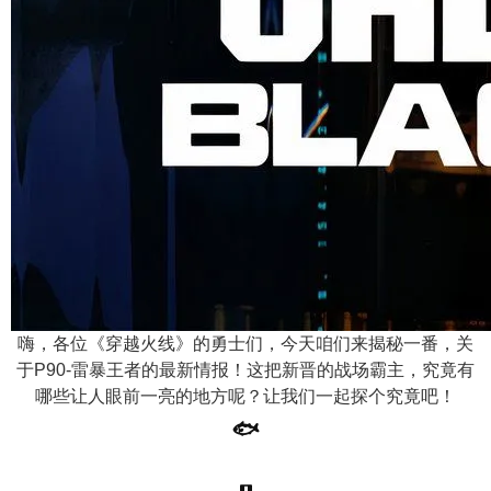
嗨，各位《穿越火线》的勇士们，今天咱们来揭秘一番，关
于P90-雷暴王者的最新情报！这把新晋的战场霸主，究竟有
哪些让人眼前一亮的地方呢？让我们一起探个究竟吧！
🐟