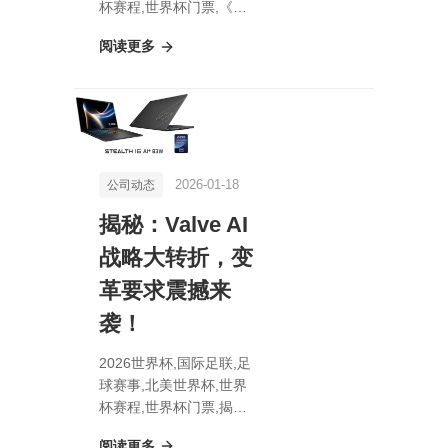
杯赛程,世界杯门票,《手
游战场新霸主揭秘》【热
阅读更多
辣武器评测】P90-雷暴
王者崛起！揭秘究竟何力
助其称霸竞技巅峰！
2026-01-18
公司动态
揭秘：Valve AI
战略大转折，变
革要求震撼来
袭！
2026世界杯,国际足联,足
球赛事,北美世界杯,世界
杯赛程,世界杯门票,揭
秘：Valve AI战略大转
阅读更多