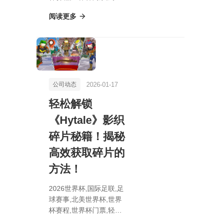
狂欢，1月16日至19日不
阅读更多
容错过的Xbox Game
Pass顶级开放世界游戏
精选！🎮🌟
2026-01-17
公司动态
轻松解锁
《Hytale》影织
碎片秘籍！揭秘
高效获取碎片的
方法！
2026世界杯,国际足联,足
球赛事,北美世界杯,世界
杯赛程,世界杯门票,轻松