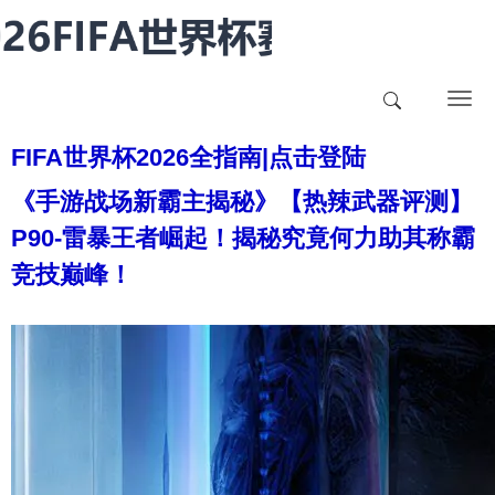
T
o
FIFA世界杯2026全指南|点击登陆
g
g
《手游战场新霸主揭秘》【热辣武器评测】
l
P90-雷暴王者崛起！揭秘究竟何力助其称霸
e
n
竞技巅峰！
a
v
i
g
a
t
i
o