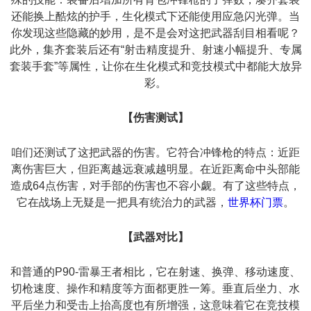
还能换上酷炫的护手，生化模式下还能使用应急闪光弹。当
你发现这些隐藏的妙用，是不是会对这把武器刮目相看呢？
此外，集齐套装后还有“射击精度提升、射速小幅提升、专属
套装手套”等属性，让你在生化模式和竞技模式中都能大放异
彩。
【伤害测试】
咱们还测试了这把武器的伤害。它符合冲锋枪的特点：近距
离伤害巨大，但距离越远衰减越明显。在近距离命中头部能
造成64点伤害，对手部的伤害也不容小觑。有了这些特点，
它在战场上无疑是一把具有统治力的武器，
世界杯门票
。
【武器对比】
和普通的P90-雷暴王者相比，它在射速、换弹、移动速度、
切枪速度、操作和精度等方面都更胜一筹。垂直后坐力、水
平后坐力和受击上抬高度也有所增强，这意味着它在竞技模