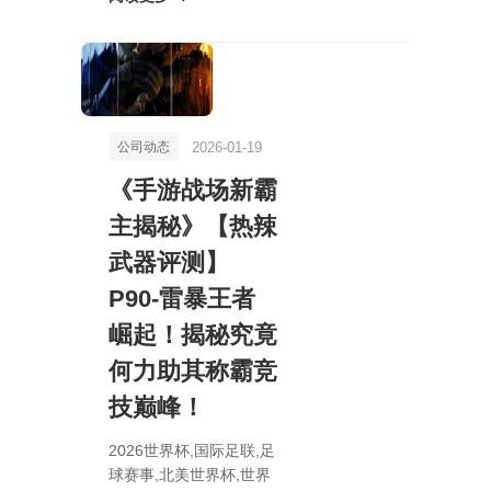
夫洛：翠绿林地一击必
杀，地精闻风丧胆！》
2026-01-19
公司动态
《手游战场新霸
主揭秘》【热辣
武器评测】
P90-雷暴王者
崛起！揭秘究竟
何力助其称霸竞
技巅峰！
2026世界杯,国际足联,足
球赛事,北美世界杯,世界