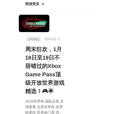
阅读更多
大揭秘：轻松击败虚空敌
人，解锁史诗级装备宝
藏》
2026-01-17
公司动态
周末狂欢，1月
16日至19日不
容错过的Xbox
Game Pass顶
级开放世界游戏
精选！🎮🌟
2026世界杯,国际足联,足
球赛事,北美世界杯,世界
杯赛程,世界杯门票,周末