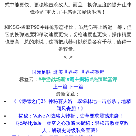
式中能更快、更稳地击杀敌人。而且，换弹速度的提升让冲
锋枪的“重火力”手感更加畅快淋漓！
和KSG-孟获P90冲锋枪形态相比，虽然伤害上略逊一筹，但
它的换弹速度和移动速度更快，切枪速度也更快，操作精度
也更高。总的来说，这两把武器可以说是各有千秋，值得一
番较量。
<...>
国际足联
北美世界杯
世界杯赛程
标签云：
#手游战场新
#霸主揭秘
#热辣武器评
上一篇
下一篇
最新文章：
《《博德之门3》神秘赛夫洛：翠绿林地一击必杀，地精
闻风丧胆！》
揭秘：Valve AI战略大转折，变革要求震撼来袭！
《揭秘Hytale！虚空之心攻略大揭秘：轻松击败虚空敌
人，解锁史诗级装备宝藏》