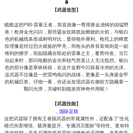
🎖️
【武器造型】
瞧瞧这把P90-雷暴王者，简直就像一尊用黄金浇铸的凶猛野
兽！枪身金光闪闪，那些鎏金纹路犹如燃烧的火焰，与银白
色的机械线条形成鲜明对比，显得格外犀利。枪托上的蜂窝
纹理像是经过烈火锻炼的甲壳，而枪头的兽首装饰则是一副
锋利的獠牙，宛如隐藏在暗处的雷暴之主，蓄势待发。当它
动起来时，那闪电般的金光和锐气简直让人无法抵挡。银白
色的部分像是寒铁铸就，在这片金辉中闪烁着冷冽的光泽。
这武器不仅像是一把雷鸣电闪的战锤，更像是一头身披金甲
的机械巨兽。仔细一看，你还会发现武器右侧前方隐藏着一
颗闪光弹，关键时刻能发挥神奇作用呢！
【武器技能】
，
国际足联
这把武器除了拥有王者级武器的常规属性外，还配备了“生化
模式伤害增强、载弹量提升、专属消灭图标”等特性。更有特
殊的技能：装备后增加所有背包冲锋枪的子弹数，凑齐套装