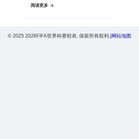
解锁《Hytale》影织碎片
阅读更多
秘籍！揭秘高效获取碎片
的方法！
© 2025 2026FIFA世界杯赛程表. 保留所有权利.
|
网站地图