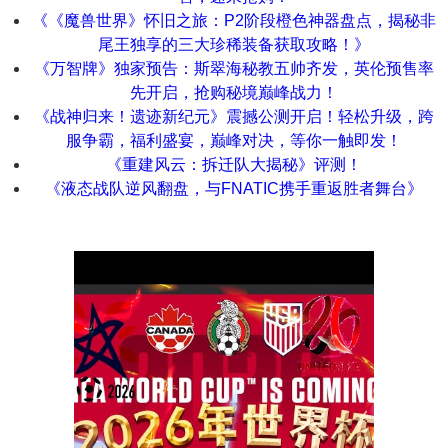
《《魔兽世界》怀旧之旅：P2阶段橙色神器盘点，揭秘非
尾王独享的三大珍稀装备获取攻略！》
《万智牌》独家预告：斯翠海秘教五帅齐发，英伦预售率
先开启，抢购秘境巅峰战力！
《战神归来！遗迹新纪元》震撼公测开启！轻松升级，跨
服争霸，福利盛宴，巅峰对决，等你一触即发！
《重建风云：拆迁队大揭秘》评测！
《液态战队逆风翻盘，与FNATIC携手重返胜者舞台》