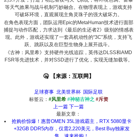
等天气效果与战斗机制巧妙融合。在物理表现上，游戏支持
可破坏环境，直观展现主角灵珠子的强大破坏力。
在角色表现方面，团队运用Epic的MetaHuman技术进行面部
捕捉与动作匹配，力求达到《最后的生还者2》级别的情感表
现。此外，游戏还实现了一套高机动性的“3C”系统，支持飞
跃、跳跃以及在巨型生物身上展开战斗。
《古神：风里希》支持硬件光线追踪，英伟达DLSS和AMD
FSR等先进技术，并对SSD进行了优化，实现无缝加载等。
🤐 【来源：互联网】
足球赛事
北美世界杯
国际足联
标签云：
#风里希
#神秘古神之
#斥资
上一篇
下一篇
最新文章：
抢购价惊爆！惠普OMEN 35L游戏霸主，RTX 5080显卡
+32GB DDR5内存，仅需2,220美元，Best Buy独家发
售，速来抢购！