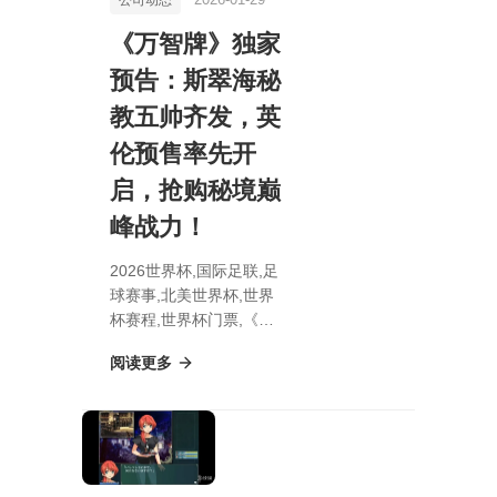
《万智牌》独家
预告：斯翠海秘
教五帅齐发，英
伦预售率先开
启，抢购秘境巅
峰战力！
2026世界杯,国际足联,足
球赛事,北美世界杯,世界
杯赛程,世界杯门票,《万
智牌》独家预告：斯翠海
阅读更多
秘教五帅齐发，英伦预售
率先开启，抢购秘境巅峰
战力！