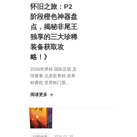
怀旧之旅：P2
阶段橙色神器盘
点，揭秘非尾王
独享的三大珍稀
装备获取攻
略！》
2026世界杯,国际足联,足
球赛事,北美世界杯,世界
杯赛程,世界杯门票,
《《魔兽世界》怀旧之
阅读更多
旅：P2阶段橙色神器盘
点，揭秘非尾王独享的三
大珍稀装备获取攻略！》
2026-01-29
公司动态