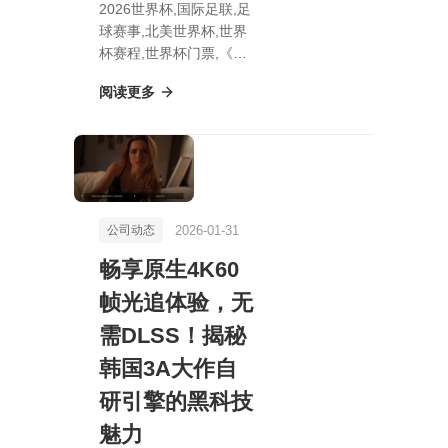
2026世界杯,国际足联,足
球赛事,北美世界杯,世界
杯赛程,世界杯门票,《风
里希：神秘古神之旅》斥
阅读更多
资2000万打造，告别开
放世界，沉浸式体验即将
开启！
2026-01-31
公司动态
畅享原生4K60
帧光追体验，无
需DLSS！揭秘
韩国3A大作自
研引擎的黑科技
魅力