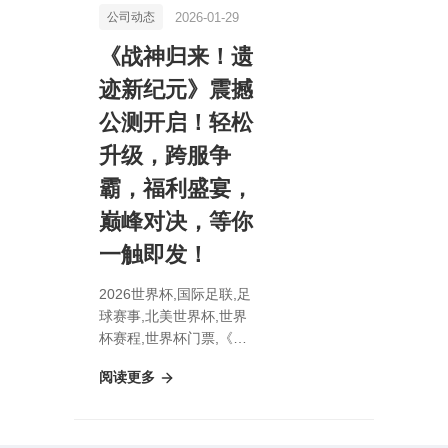
2026-01-29
公司动态
《战神归来！遗
迹新纪元》震撼
公测开启！轻松
升级，跨服争
霸，福利盛宴，
巅峰对决，等你
一触即发！
2026世界杯,国际足联,足
球赛事,北美世界杯,世界
杯赛程,世界杯门票,《战
神归来！遗迹新纪元》震
阅读更多
撼公测开启！轻松升级，
跨服争霸，福利盛宴，巅
峰对决，等你一触即发！