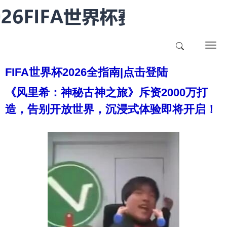
T
o
FIFA世界杯2026全指南|点击登陆
g
g
《风里希：神秘古神之旅》斥资2000万打
l
造，告别开放世界，沉浸式体验即将开启！
e
n
a
v
i
g
a
t
i
o