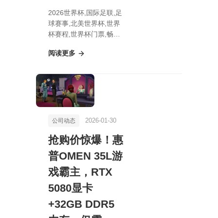
2026世界杯,国际足联,足
球赛事,北美世界杯,世界
杯赛程,世界杯门票,畅享
原生4K60帧光追体验，
阅读更多
无需DLSS！揭秘韩国3A
大作自研引擎的黑科技魅
力
2026-01-30
公司动态
抢购价惊爆！惠
普OMEN 35L游
戏霸主，RTX
5080显卡
+32GB DDR5