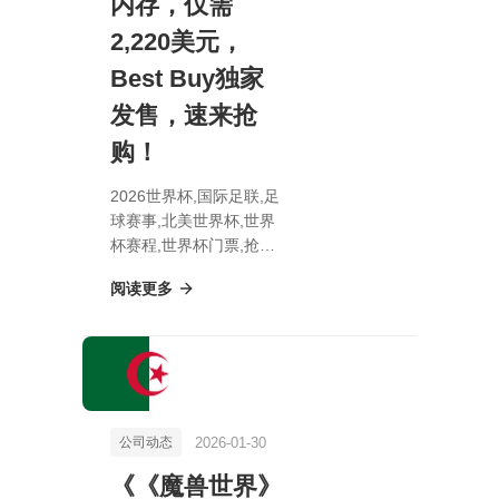
内存，仅需
2,220美元，
Best Buy独家
发售，速来抢
购！
2026世界杯,国际足联,足
球赛事,北美世界杯,世界
杯赛程,世界杯门票,抢购
价惊爆！惠普OMEN 35L
阅读更多
游戏霸主，RTX 5080显
卡+32GB DDR5内存，
仅需2,220美元，Best
Buy独家发售，速来抢
购！
2026-01-30
公司动态
《《魔兽世界》