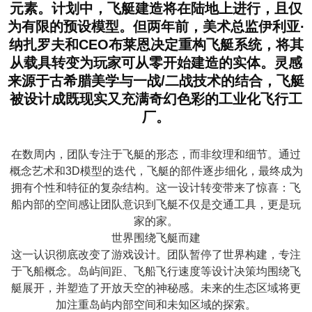
元素。计划中，飞艇建造将在陆地上进行，且仅
为有限的预设模型。但两年前，美术总监伊利亚·
纳扎罗夫和CEO布莱恩决定重构飞艇系统，将其
从载具转变为玩家可从零开始建造的实体。灵感
来源于古希腊美学与一战/二战技术的结合，飞艇
被设计成既现实又充满奇幻色彩的工业化飞行工
厂。
在数周内，团队专注于飞艇的形态，而非纹理和细节。通过
概念艺术和3D模型的迭代，飞艇的部件逐步细化，最终成为
拥有个性和特征的复杂结构。这一设计转变带来了惊喜：飞
船内部的空间感让团队意识到飞艇不仅是交通工具，更是玩
家的家。
世界围绕飞艇而建
这一认识彻底改变了游戏设计。团队暂停了世界构建，专注
于飞船概念。岛屿间距、飞船飞行速度等设计决策均围绕飞
艇展开，并塑造了开放天空的神秘感。未来的生态区域将更
加注重岛屿内部空间和未知区域的探索。