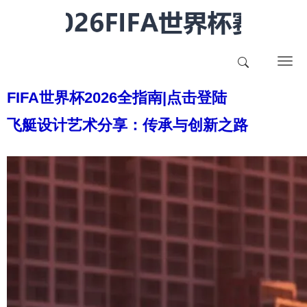
T
o
FIFA世界杯2026全指南|点击登陆
g
g
飞艇设计艺术分享：传承与创新之路
l
e
n
a
v
i
g
a
t
i
o