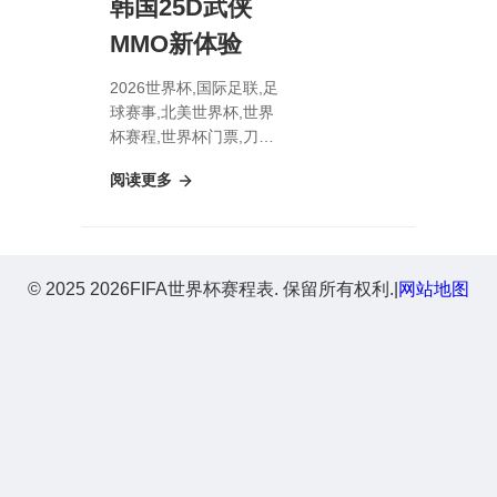
韩国25D武侠
MMO新体验
2026世界杯,国际足联,足
球赛事,北美世界杯,世界
杯赛程,世界杯门票,刀剑
朝鲜不限量测试今日启
阅读更多
动，韩国25D武侠MMO
新体验
© 2025 2026FIFA世界杯赛程表. 保留所有权利.
|
网站地图