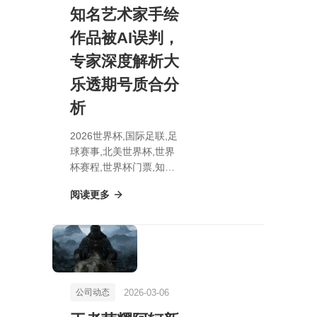
知名艺术家手绘
作品被AI误判，
专家深度解析大
乐透期号质合分
析
2026世界杯,国际足联,足
球赛事,北美世界杯,世界
杯赛程,世界杯门票,知名
艺术家手绘作品被AI误
阅读更多
判，专家深度解析大乐透
期号质合分析
2026-03-06
公司动态