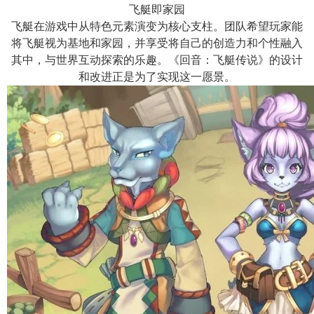
飞艇即家园
飞艇在游戏中从特色元素演变为核心支柱。团队希望玩家能
将飞艇视为基地和家园，并享受将自己的创造力和个性融入
其中，与世界互动探索的乐趣。《回音：飞艇传说》的设计
和改进正是为了实现这一愿景。