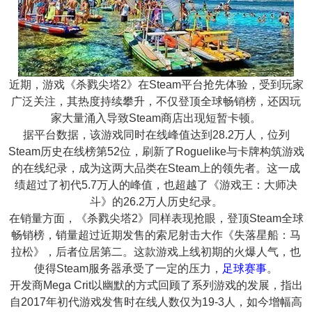
n
近期，游戏《杀戮尖塔2》在Steam平台抢先体验，受到玩家
广泛关注，其热度持续攀升，不仅登顶全球畅销榜，还因玩
家大量涌入导致Steam商店出现短暂卡顿。
据平台数据，该游戏同时在线峰值达到28.2万人，位列
Steam历史在线榜第52位，刷新了Roguelike与卡牌构筑游戏
的在线纪录，成为这两大品类在Steam上的领先者。这一成
绩超过了初代5.7万人的峰值，也超越了《游戏王：大师决
斗》的26.2万人历史纪录。
在销量方面，《杀戮尖塔2》同样表现抢眼，登顶Steam全球
畅销榜，销量超过近期发售的索尼射击大作《失落星船：马
拉松》，后者位居第二。这款游戏上线初期的火爆人气，也
使得Steam服务器承受了一定的压力，
足球赛事
。
开发商Mega Crit以幽默的方式回顾了系列游戏的发展，指出
自2017年初代游戏发售时在线人数仅为19-3人，如今增幅高