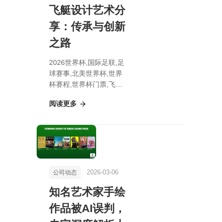
飞艇设计艺术分
享：传承与创新
之路
2026世界杯,国际足联,足
球赛事,北美世界杯,世界
杯赛程,世界杯门票,飞艇
设计艺术分享：传承与创
阅读更多
新之路
2026-03-06
公司动态
知名艺术家手绘
作品被AI误判，