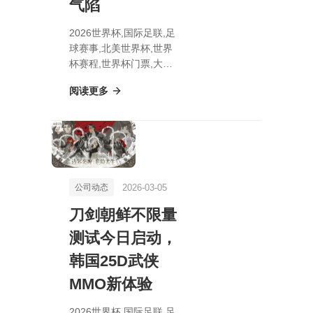
气陷
2026世界杯,国际足联,足
球赛事,北美世界杯,世界
杯赛程,世界杯门票,大乐
透期号专家推荐：三国志
阅读更多
战略版新更新，三战挂机
功能与士气陷
2026-03-05
公司动态
刀剑朝鲜不限量
测试今日启动，
韩国25D武侠
MMO新体验
2026世界杯,国际足联,足