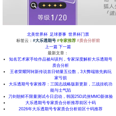
北美世界杯
足球赛事
世界杯门票
标签云：
#大乐透期号
#专家推荐
#质合分析前
上一篇
下一篇
最新文章：
知名艺术家手绘作品被AI误判，专家深度解析大乐透期号
质合分析
王者荣耀阿轲新传说首日销量五位数，3大弊端致先购玩
家亏损
大乐透期号专家推荐：三国志战略版新更新，三战挂机功
能与士气陷
刀剑朝鲜不限量测试今日启动，韩国25D武侠MMO新体验
大乐透期号专家质合分析推荐前区十码
2026年大乐透期号专家质合分析前区十码推荐