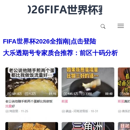
T
o
FIFA世界杯2026全指南|点击登陆
g
g
大乐透期号专家质合推荐：前区十码分析
l
e
n
a
v
i
g
a
t
i
o