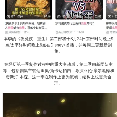
n
本季的《夜魔侠：重生》第二部将于3月24日东部时间晚上9
点/太平洋时间晚上6点在Disney+首播，并每周二更新新剧
集。
在经历第一季制作过程中的重大变动后，第二季由新团队主
导，包括剧集主管达里奥·斯卡达帕内，导演亚伦·摩尔黑德和
贾斯汀·本森。这一季在制作上更为流畅，结构上也更为合
理。