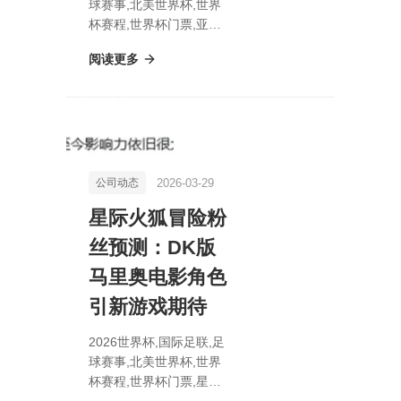
球赛事,北美世界杯,世界
杯赛程,世界杯门票,亚马
逊春季促销：KTC 27寸
阅读更多
QHD 144Hz电竞显示器8
2026-03-29
公司动态
星际火狐冒险粉
丝预测：DK版
马里奥电影角色
引新游戏期待
2026世界杯,国际足联,足
球赛事,北美世界杯,世界
杯赛程,世界杯门票,星际