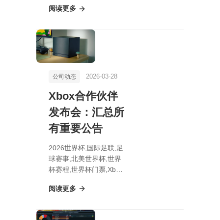
火狐冒险粉丝预测：DK
阅读更多
版马里奥电影角色引新游
戏期待
2026-03-28
公司动态
Xbox合作伙伴
发布会：汇总所
有重要公告
2026世界杯,国际足联,足
球赛事,北美世界杯,世界
杯赛程,世界杯门票,Xbox
合作伙伴发布会：汇总所
阅读更多
有重要公告