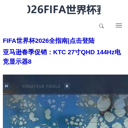
T
o
FIFA世界杯2026全指南|点击登陆
g
g
亚马逊春季促销：KTC 27寸QHD 144Hz电
l
竞显示器8
e
n
a
v
i
g
a
t
i
o