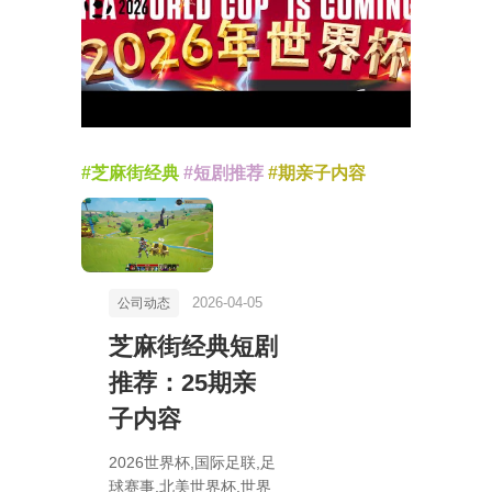
#芝麻街经典
#短剧推荐
#期亲子内容
2026-04-05
公司动态
芝麻街经典短剧
推荐：25期亲
子内容
2026世界杯,国际足联,足
球赛事,北美世界杯,世界