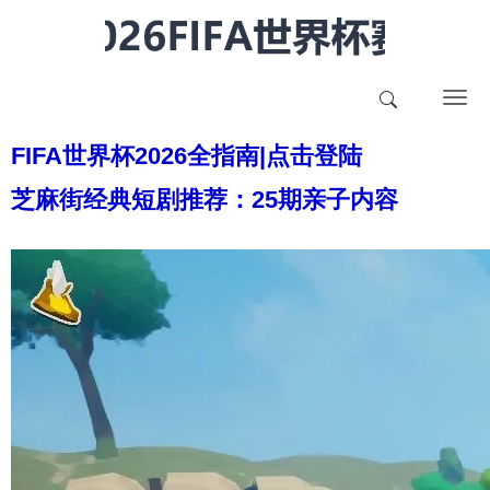
T
o
FIFA世界杯2026全指南|点击登陆
g
g
芝麻街经典短剧推荐：25期亲子内容
l
e
n
a
v
i
g
a
t
i
o