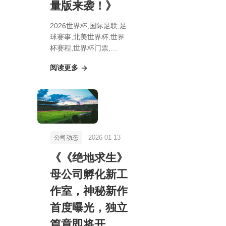
量版来袭！》
2026世界杯,国际足联,足
球赛事,北美世界杯,世界
杯赛程,世界杯门票,
《《绝地求生》漫画强势
阅读更多
回归！震撼首发豪华限量
版来袭！》
2026-01-13
公司动态
《《绝地求生》
母公司孵化新工
作室，神秘新作
首度曝光，独立
篇章即将开