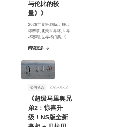
与伦比的较
量》》
2026世界杯,国际足联,足
球赛事,北美世界杯,世界
杯赛程,世界杯门票,《热
血对决传奇再续！瑞秋·
阅读更多
里德重磅推出新作《绝世
风华：无与伦比的较
量》》
2026-01-12
公司动态
《超级马里奥兄
弟2：惊喜升
级！NS版全新
亮相 + 贝拉贝