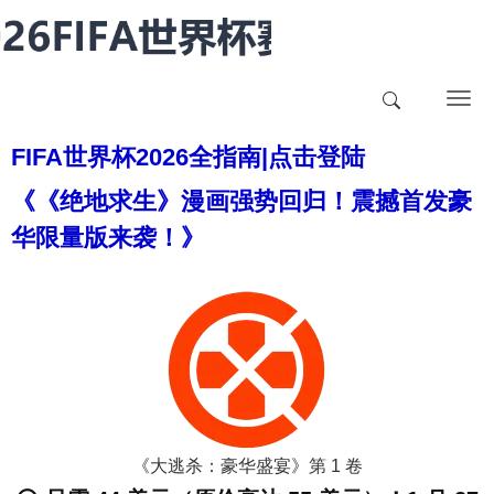
T
o
FIFA世界杯2026全指南|点击登陆
g
g
《《绝地求生》漫画强势回归！震撼首发豪
l
华限量版来袭！》
e
n
a
v
i
g
a
t
i
《大逃杀：豪华盛宴》第 1 卷
o