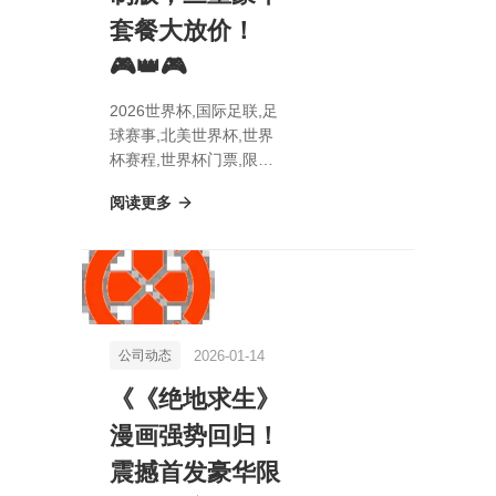
套餐大放价！
🎮👑🎮
2026世界杯,国际足联,足
球赛事,北美世界杯,世界
杯赛程,世界杯门票,限时
抢购！Switch 2手柄+
阅读更多
《指环王》桌游+《勇者
斗恶龙III HD-2D》重制
版，三重豪华套餐大放
价！🎮👑🎮
2026-01-14
公司动态
《《绝地求生》
漫画强势回归！
震撼首发豪华限