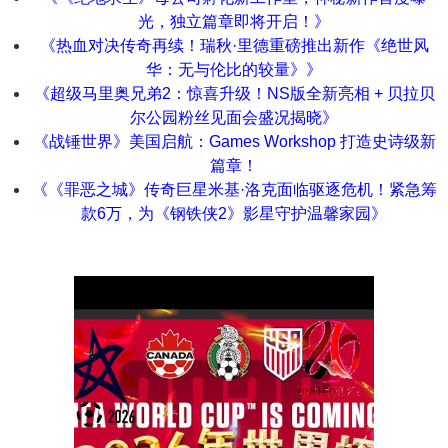
光，独立篇章即将开启！》
《热血对决传奇再续！瑞秋·里德重磅推出新作《绝世风
华：无与伦比的较量》》
《超级马里奥兄弟2：惊喜升级！NS版全新亮相 + 贝拉贝
尔公园粉丝见面会盛况揭晓》
《战锤世界》美国启航：Games Workshop 打造史诗级新
篇章！
《《罪恶之城》传奇巨星米基·洛克面临驱逐危机！紧急筹
款6万，为《钢铁侠2》影星守护温馨家园》