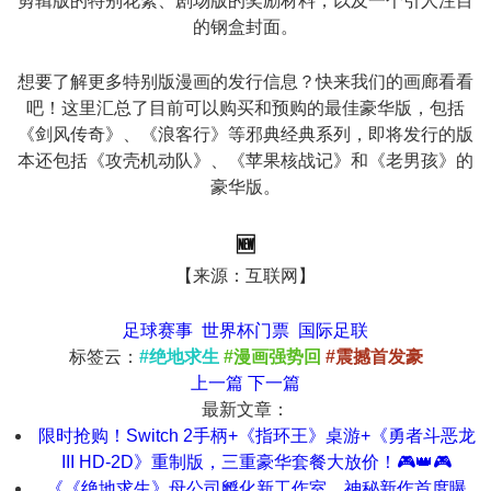
剪辑版的特别花絮、剧场版的奖励材料，以及一个引人注目
的钢盒封面。
想要了解更多特别版漫画的发行信息？快来我们的画廊看看
吧！这里汇总了目前可以购买和预购的最佳豪华版，包括
《剑风传奇》、《浪客行》等邪典经典系列，即将发行的版
本还包括《攻壳机动队》、《苹果核战记》和《老男孩》的
豪华版。
🆕
【来源：互联网】
足球赛事
世界杯门票
国际足联
标签云：
#绝地求生
#漫画强势回
#震撼首发豪
上一篇
下一篇
最新文章：
限时抢购！Switch 2手柄+《指环王》桌游+《勇者斗恶龙
III HD-2D》重制版，三重豪华套餐大放价！🎮👑🎮
《《绝地求生》母公司孵化新工作室，神秘新作首度曝