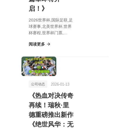
启！》
2026世界杯,国际足联,足
球赛事,北美世界杯,世界
杯赛程,世界杯门票,
《《绝地求生》母公司孵
阅读更多
化新工作室，神秘新作首
度曝光，独立篇章即将开
启！》
2026-01-13
公司动态
《热血对决传奇
再续！瑞秋·里
德重磅推出新作
《绝世风华：无