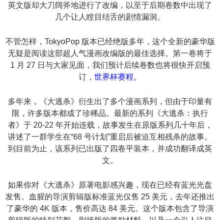
英文版却大刀阔斧地进行了改编，以至于后期卷数中出现了
几个让人瞠目结舌的剧情漏洞。
不管怎样，TokyoPop 版本已经绝版多年，这个全新的豪华版
无疑是阅读这部超人气漫画改编版的最佳选择。第一卷将于
1 月 27 日与大家见面，我们预计后续卷数也将很快开启预
订，
世界杯赛程
。
多年来，《大逃杀》衍生出了多个漫画系列，但由于印量有
限，许多版本都成了珍稀品。最新的系列《大逃杀：执行
者》于 20-22 年开始连载，故事发生在原版系列几十年后，
讲述了一群学生在“68 号计划”重启后被迫互相残杀的故事。
到目前为止，该系列已出版了四卷平装本，并成功翻译成英
文。
如果你对《大逃杀》原著电影感兴趣，现在已经有蓝光光盘
发售。血腥的导演剪辑版标准蓝光仅售 25 美元，去年还推出
了豪华的 4K 版本，售价高达 84 美元。这个版本包含了导演