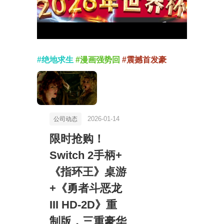
#绝地求生
#漫画强势回
#震撼首发豪
2026-01-14
公司动态
限时抢购！
Switch 2手柄+
《指环王》桌游
+《勇者斗恶龙
III HD-2D》重
制版，三重豪华