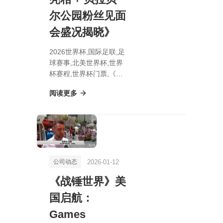
尔公园粉丝见面
会盛况揭晓》
2026世界杯,国际足联,足
球赛事,北美世界杯,世界
杯赛程,世界杯门票,《超
级马里奥兄弟2：惊喜升
阅读更多
级！NS版全新亮相 + 贝
拉贝尔公园粉丝见面会盛
况揭晓》
2026-01-12
公司动态
《战锤世界》美
国启航：
Games