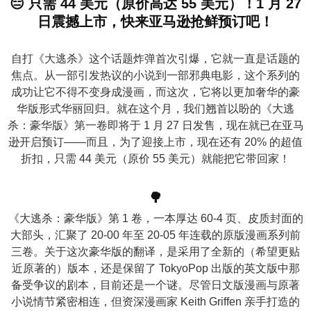
😑 只需 44 美元（原价高达 55 美元）！1 月 27
n
日震撼上市，快来亚马逊抢鲜预订吧！
自打《大逃杀》这个话题炸弹首次引爆，它就一直是话题的
焦点。从一部引发热议的小说到一部邪典电影，这个系列的
成功让它不得不变身成漫画，而这次，它将以更加奢华的豪
华版形式华丽回归。就在这个月，我们翘首以盼的《大逃
杀：豪华版》第一卷即将于 1 月 27 日发售，现在就已在亚马
逊开启预订——而且，为了迎接上市，现在还有 20% 的超值
折扣，只需 44 美元（原价 55 美元）就能把它带回家！
🌳
《大逃杀：豪华版》第 1 卷，一本厚达 60-4 页、皮质封面的
大部头，汇聚了 20-00 年至 20-05 年连载的原版漫画系列前
三卷。关于这次豪华版的翻译，是采用了全新的（希望更贴
近原著的）版本，还是保留了 TokyoPop 出版的英文版中那
备受争议的剧本，目前还是一个谜。尽管日文版漫画与原著
小说情节紧密相连，但资深漫画家 Keith Griffen 亲手打造的