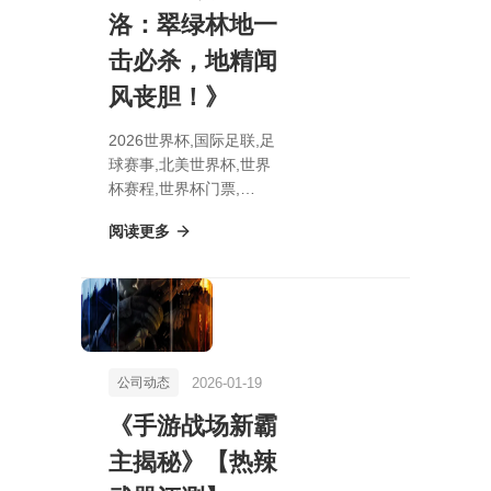
洛：翠绿林地一
击必杀，地精闻
风丧胆！》
2026世界杯,国际足联,足
球赛事,北美世界杯,世界
杯赛程,世界杯门票,
《《博德之门3》神秘赛
阅读更多
夫洛：翠绿林地一击必
杀，地精闻风丧胆！》
2026-01-19
公司动态
《手游战场新霸
主揭秘》【热辣