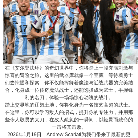
n
在《艾尔登法环》的奇幻世界中，你将踏上一段充满刺激与
惊喜的冒险之旅。这里的武器库就像一个宝藏，等待着勇士
们去挖掘和探索。你不仅能挥舞着魔法与近战武器的完美结
合，化身成一位传奇魔法战士，还能选择成为武士，手握锋
利的名刀，体验一场场惊心动魄的战斗。
踏上交界地的辽阔土地，你将化身为一名技艺高超的武士。
在这里，你可以学习敌人的招式，提升你的专注力，并用那
些令人敬畏的太刀，在敌人疏忽的一瞬间，以轻灵而致命的
一击将其击败。
2026年1月19日，Andrew Scariati为我们带来了最新的更