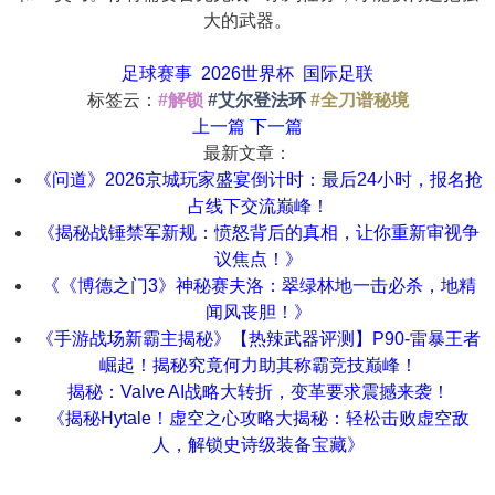
大的武器。
足球赛事
2026世界杯
国际足联
标签云：
#解锁
#艾尔登法环
#全刀谱秘境
上一篇
下一篇
最新文章：
《问道》2026京城玩家盛宴倒计时：最后24小时，报名抢
占线下交流巅峰！
《揭秘战锤禁军新规：愤怒背后的真相，让你重新审视争
议焦点！》
《《博德之门3》神秘赛夫洛：翠绿林地一击必杀，地精
闻风丧胆！》
《手游战场新霸主揭秘》【热辣武器评测】P90-雷暴王者
崛起！揭秘究竟何力助其称霸竞技巅峰！
揭秘：Valve AI战略大转折，变革要求震撼来袭！
《揭秘Hytale！虚空之心攻略大揭秘：轻松击败虚空敌
人，解锁史诗级装备宝藏》