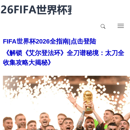
T
o
FIFA世界杯2026全指南|点击登陆
g
g
《解锁《艾尔登法环》全刀谱秘境：太刀全
l
收集攻略大揭秘》
e
n
a
v
i
g
a
t
i
o