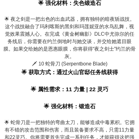
🌟 强化材料：失色锻造石
🌟 夜之剑是一把出色的出血武器，拥有独特的暗夜斩战技。
这个战技融合了玛利喀斯的黑剑和玛莲妮亚的水鸟乱舞，视
觉效果震撼人心。在完成《黄金树幽影》DLC中尤弥尔的任
务线后，你需要在约兰倒地时与她交谈，并交给她遮目眼
膜。如果交给她的是恩惠眼膜，你将获得“夜之剑士”约兰的骨
灰。
🗡️ 10 蛇骨刀 (Serpentbone Blade)
🌟 获取方式：通过火山官邸任务线获得
🌟 属性需求：11 力量 | 22 灵巧
🌟 强化材料：锻造石
🌟 蛇骨刀是一把独特的弯曲太刀，能够造成中毒累积。它拥
有不错的攻击范围和伤害，而且装备要求不高，只需11力量
和22灵巧。你将需要首先完成一系列任务，才能获得这把强