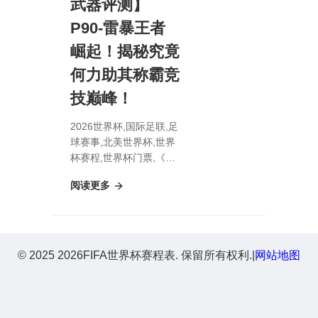
武器评测】
P90-雷暴王者
崛起！揭秘究竟
何力助其称霸竞
技巅峰！
2026世界杯,国际足联,足
球赛事,北美世界杯,世界
杯赛程,世界杯门票,《手
游战场新霸主揭秘》【热
阅读更多
辣武器评测】P90-雷暴
王者崛起！揭秘究竟何力
助其称霸竞技巅峰！
© 2025 2026FIFA世界杯赛程表. 保留所有权利.
|
网站地图