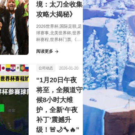
境：太刀全收集
攻略大揭秘》
2026世界杯,国际足联,足
球赛事,北美世界杯,世界
杯赛程,世界杯门票,《解
锁《艾尔登法环》全刀谱
阅读更多
秘境：太刀全收集攻略大
揭秘》
2026-01-20
公司动态
“1月20日午夜
将至，全频道守
候8小时大维
护，全新‘午夜
补丁’震撼升
级！🚨🌙🔧🔥”