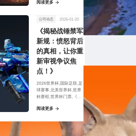
阅读更多
倒计时：最后24小时，
报名抢占线下交流巅峰！
2026-01-20
公司动态
《揭秘战锤禁军
新规：愤怒背后
的真相，让你重
新审视争议焦
点！》
2026世界杯,国际足联,足
球赛事,北美世界杯,世界
杯赛程,世界杯门票,《揭
秘战锤禁军新规：愤怒背
阅读更多
后的真相，让你重新审视
争议焦点！》