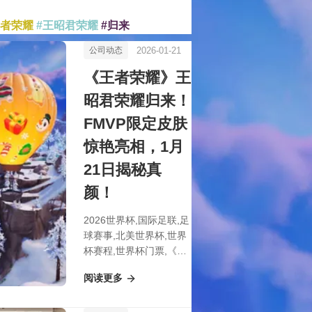
王者荣耀
#王昭君荣耀
#归来
2026-01-21
公司动态
《王者荣耀》王
昭君荣耀归来！
FMVP限定皮肤
惊艳亮相，1月
21日揭秘真
颜！
2026世界杯,国际足联,足
球赛事,北美世界杯,世界
杯赛程,世界杯门票,《王
者荣耀》王昭君荣耀归
阅读更多
来！FMVP限定皮肤惊艳
亮相，1月21日揭秘真