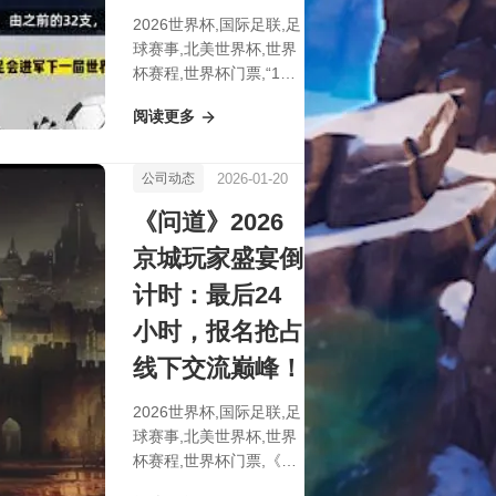
2026世界杯,国际足联,足
球赛事,北美世界杯,世界
杯赛程,世界杯门票,“1月
20日午夜将至，全频道
阅读更多
守候8小时大维护，全
新‘午夜补丁’震撼升级！
🚨🌙🔧🔥”
2026-01-20
公司动态
《问道》2026
京城玩家盛宴倒
计时：最后24
小时，报名抢占
线下交流巅峰！
2026世界杯,国际足联,足
球赛事,北美世界杯,世界
杯赛程,世界杯门票,《问
道》2026京城玩家盛宴