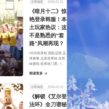
颜！
2026-01-21
公司动态
《暗月十二》惊
艳登录韩服！本
土玩家热议：这
不是熟悉的“套
路”风潮再现？
2026世界杯,国际足联,足
球赛事,北美世界杯,世界
杯赛程,世界杯门票,《暗
月十二》惊艳登录韩服！
阅读更多
本土玩家热议：这不是熟
悉的“套路”风潮再现？
2026-01-20
公司动态
《解锁《艾尔登
法环》全刀谱秘