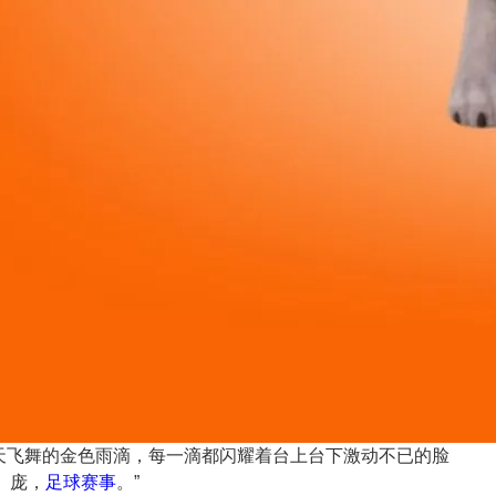
天飞舞的金色雨滴，每一滴都闪耀着台上台下激动不已的脸
庞，
足球赛事
。”