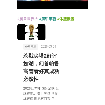
#魔兽世界大
#肩甲革新
#体型覆盖
2026-03-09
公司动态
杀戮尖塔2好评
如潮，幻兽帕鲁
高管看好其成功
必然性
2026世界杯,国际足联,足
球赛事,北美世界杯,世界
杯赛程,世界杯门票,杀戮
尖塔2好评如潮，幻兽帕