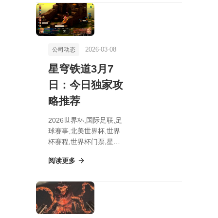
2026-03-08
公司动态
星穹铁道3月7
日：今日独家攻
略推荐
2026世界杯,国际足联,足
球赛事,北美世界杯,世界
杯赛程,世界杯门票,星穹
铁道3月7日：今日独家
阅读更多
攻略推荐