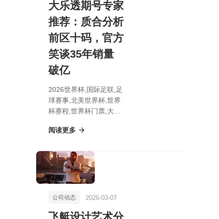
大乐透期号专家
推荐：质合分析
前区十码，官方
笑谈35年销量
破亿
2026世界杯,国际足联,足
球赛事,北美世界杯,世界
杯赛程,世界杯门票,大乐
透期号专家推荐：质合分
阅读更多
析前区十码，官方笑谈
35年销量破亿
2026-03-07
公司动态
飞艇设计艺术分