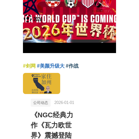
#剑网
#美颜升级大
#作战
2026-01-01
公司动态
《NGC经典力
作《瓦力欧世
界》震撼登陆