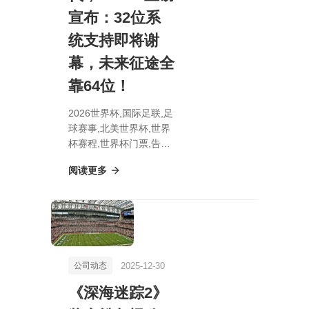
宣布：32位系
统支持即将谢
幕，未来征途全
靠64位！
2026世界杯,国际足联,足
球赛事,北美世界杯,世界
杯赛程,世界杯门票,告别
Win7时代，Steam重磅
阅读更多
宣布：32位系统支持即
将谢幕，未来征途全靠
64位！
2025-12-30
公司动态
《深海迷踪2》