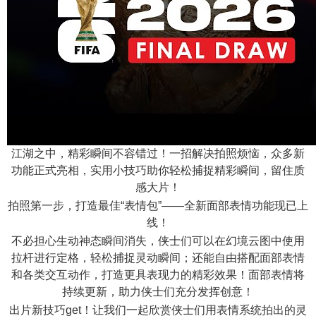
n
江湖之中，精彩瞬间不容错过！一招解决拍照烦恼，众多新
功能正式亮相，实用小技巧助你轻松捕捉精彩瞬间，留住质
感大片！
拍照第一步，打造最佳“表情包”——全新面部表情功能现已上
线！
不必担心生动神态瞬间消失，侠士们可以在幻境云图中使用
拉杆进行定格，轻松捕捉灵动瞬间；还能自由搭配面部表情
和各类交互动作，打造更具表现力的精彩效果！面部表情将
持续更新，助力侠士们充分发挥创意！
出片新技巧get！让我们一起欣赏侠士们用表情系统拍出的灵