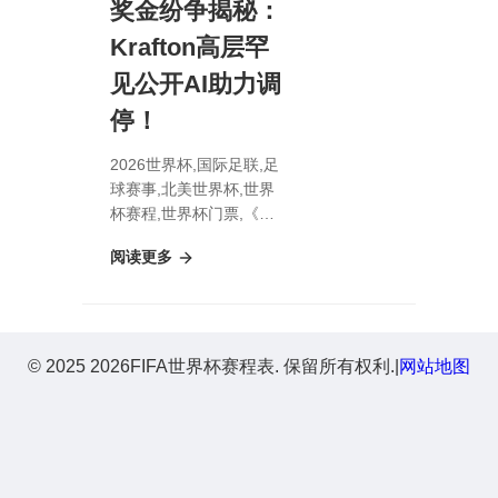
奖金纷争揭秘：
Krafton高层罕
见公开AI助力调
停！
2026世界杯,国际足联,足
球赛事,北美世界杯,世界
杯赛程,世界杯门票,《深
海迷踪2》奖金纷争揭
阅读更多
秘：Krafton高层罕见公
开AI助力调停！
© 2025 2026FIFA世界杯赛程表. 保留所有权利.
|
网站地图