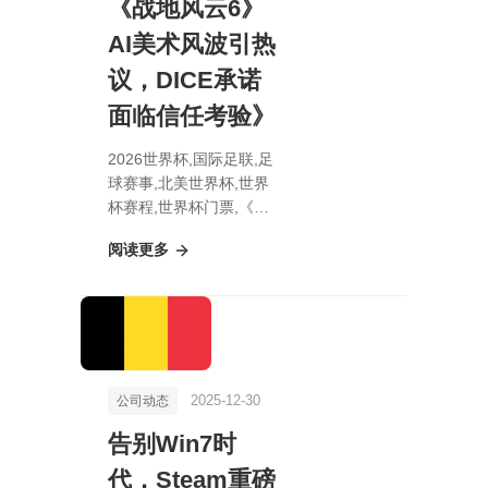
《战地风云6》
AI美术风波引热
议，DICE承诺
面临信任考验》
2026世界杯,国际足联,足
球赛事,北美世界杯,世界
杯赛程,世界杯门票,《战
地风云6》AI美术风波引
阅读更多
热议，DICE承诺面临信
任考验》
2025-12-30
公司动态
告别Win7时
代，Steam重磅