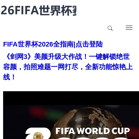
T
o
FIFA世界杯2026全指南|点击登陆
g
g
《剑网3》美颜升级大作战！一键解锁绝世
l
容颜，拍照难题一网打尽，全新功能惊艳上
e
n
线！
a
v
i
g
a
t
i
o