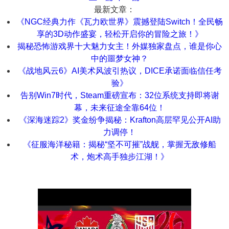
最新文章：
《NGC经典力作《瓦力欧世界》震撼登陆Switch！全民畅
享的3D动作盛宴，轻松开启你的冒险之旅！》
揭秘恐怖游戏界十大魅力女主！外媒独家盘点，谁是你心
中的噩梦女神？
《战地风云6》AI美术风波引热议，DICE承诺面临信任考
验》
告别Win7时代，Steam重磅宣布：32位系统支持即将谢
幕，未来征途全靠64位！
《深海迷踪2》奖金纷争揭秘：Krafton高层罕见公开AI助
力调停！
《征服海洋秘籍：揭秘“坚不可摧”战舰，掌握无敌修船
术，炮术高手独步江湖！》