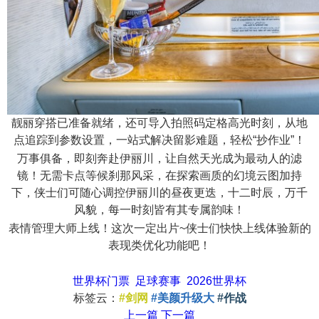
靓丽穿搭已准备就绪，还可导入拍照码定格高光时刻，从地
点追踪到参数设置，一站式解决留影难题，轻松“抄作业”！
万事俱备，即刻奔赴伊丽川，让自然天光成为最动人的滤
镜！无需卡点等候刹那风采，在探索画质的幻境云图加持
下，侠士们可随心调控伊丽川的昼夜更迭，十二时辰，万千
风貌，每一时刻皆有其专属韵味！
表情管理大师上线！这次一定出片~侠士们快快上线体验新的
表现类优化功能吧！
世界杯门票
足球赛事
2026世界杯
标签云：
#剑网
#美颜升级大
#作战
上一篇
下一篇