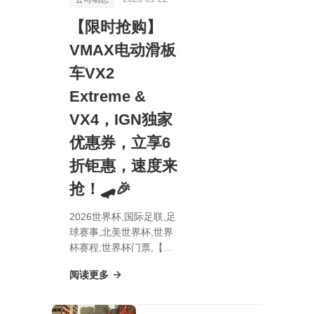
【限时抢购】
VMAX电动滑板
车VX2
Extreme &
VX4，IGN独家
优惠券，立享6
折钜惠，速度来
抢！🛹🎉
2026世界杯,国际足联,足
球赛事,北美世界杯,世界
杯赛程,世界杯门票,【限
时抢购】VMAX电动滑板
阅读更多
车VX2 Extreme & VX4，
IGN独家优惠券，立享6
折钜惠，速度来抢！🛹🎉