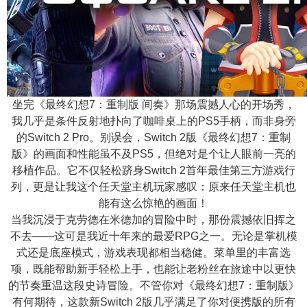
n
坐完《最终幻想7：重制版 间奏》那场震撼人心的开场秀，
我几乎是条件反射地扑向了咖啡桌上的PS5手柄，而非身旁
的Switch 2 Pro。别误会，Switch 2版《最终幻想7：重制
版》的画面和性能虽不及PS5，但绝对是个让人眼前一亮的
移植作品。它不仅轻松跻身Switch 2首年最佳第三方游戏行
列，更是让我这个任天堂主机玩家感叹：原来任天堂主机也
能有这么惊艳的画面！
当我沉浸于克劳德在米德加的冒险中时，那份震撼依旧挥之
不去——这可是我近十年来的最爱RPG之一。无论是掌机模
式还是底座模式，游戏表现都相当稳健。菜单里的丰富选
项，既能帮助新手轻松上手，也能让老粉丝在旅途中以更快
的节奏重温这段史诗冒险。不管你对《最终幻想7：重制版》
有何期待，这款新Switch 2版几乎满足了你对便携版的所有