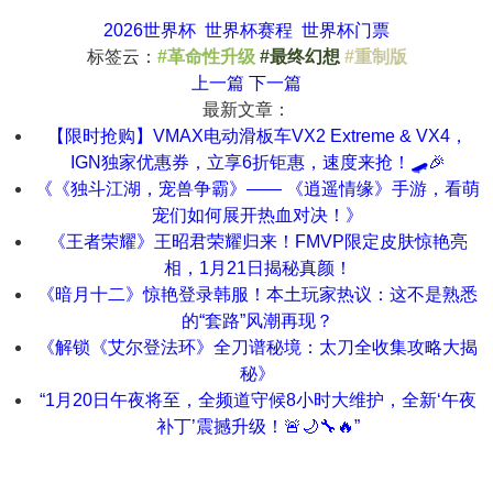
2026世界杯
世界杯赛程
世界杯门票
标签云：
#革命性升级
#最终幻想
#重制版
上一篇
下一篇
最新文章：
【限时抢购】VMAX电动滑板车VX2 Extreme & VX4，
IGN独家优惠券，立享6折钜惠，速度来抢！🛹🎉
《《独斗江湖，宠兽争霸》—— 《逍遥情缘》手游，看萌
宠们如何展开热血对决！》
《王者荣耀》王昭君荣耀归来！FMVP限定皮肤惊艳亮
相，1月21日揭秘真颜！
《暗月十二》惊艳登录韩服！本土玩家热议：这不是熟悉
的“套路”风潮再现？
《解锁《艾尔登法环》全刀谱秘境：太刀全收集攻略大揭
秘》
“1月20日午夜将至，全频道守候8小时大维护，全新‘午夜
补丁’震撼升级！🚨🌙🔧🔥”