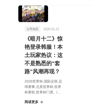
亮相，1月21日揭秘真
颜！
2026-01-21
公司动态
《暗月十二》惊
艳登录韩服！本
土玩家热议：这
不是熟悉的“套
路”风潮再现？
2026世界杯,国际足联,足
球赛事,北美世界杯,世界
杯赛程,世界杯门票,《暗
月十二》惊艳登录韩服！
阅读更多
本土玩家热议：这不是熟
悉的“套路”风潮再现？