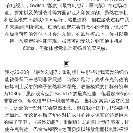
在电视上，Switch 2版的《最终幻想7：重制版》在过场动
画、探索以及关键战斗等方面都让人印象深刻。虽然在掌机
和底座模式下都以30fps运行，略显遗憾，但在游戏过程中我
并未遇到掉帧情况。过场动画偶尔会有微小的卡顿，但只有
在极度苛刻的评估下才会注意到。在底座模式下，你可以期
待非常稳定的性能表现。虽然可能无法达到其他主机的
60fps，但整体感觉非常流畅且响应灵敏。
🆔
我对20-20年《最终幻想7：重制版》中那些让我喜爱的细节
能被保留下来感到非常震撼：当你奔跑时，光线在克劳德的
破坏剑上反射的样子依然非常漂亮。底座模式的目标分辨率
为1080p，虽然没有达到Switch 2的最高性能，但看起来仍然
非常出色，角色模型和环境细节丰富。当我探索第7区贫民窟
时，远处的一些NPC会突然出现，但在我记忆中，PS4版也
是如此。无论是在魔晄炉内对抗成群的神罗保安官还是巨大
的蝎子守卫，《最终幻想7：重制版》总能跟上动作节奏，即
使在克劳德、巴雷特和蒂法之间切换以释放华丽技能和极限