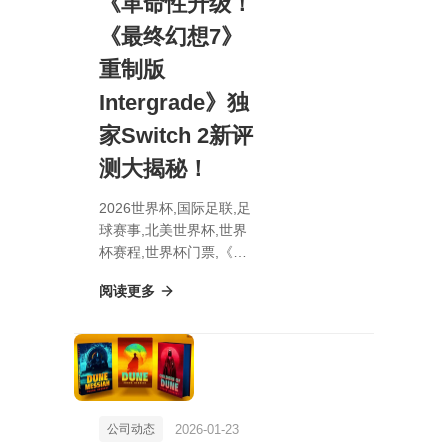
《革命性升级！
《最终幻想7》
重制版
Intergrade》独
家Switch 2新评
测大揭秘！
2026世界杯,国际足联,足
球赛事,北美世界杯,世界
杯赛程,世界杯门票,《革
命性升级！《最终幻想
阅读更多
7》重制版Intergrade》
独家Switch 2新评测大揭
秘！
2026-01-23
公司动态