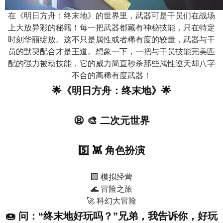
n
在《明日方舟：终末地》的世界里，武器可是干员们在战场
上大放异彩的秘籍！每一把武器都藏有神秘技能，只在特定
时刻华丽绽放。这不只是属性或者稀有度的较量，武器与干
员的默契配合才是王道。想象一下，一把与干员技能完美匹
配的强力被动技能，它的威力简直秒杀那些属性逆天却八字
不合的高稀有度武器！
🌟《明日方舟：终末地》🌟
😫 🎨 二次元世界
5️⃣ 👾 角色扮演
🏢 模拟经营
🌊 冒险之旅
🚀 科幻大冒险
🍩 问：“终末地好玩吗？”兄弟，我告诉你，好玩