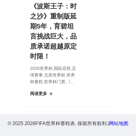
《波斯王子：时
之沙》重制版延
期5年，育碧坦
言挑战巨大，品
质承诺超越原定
时限！
2026世界杯,国际足联,足
球赛事,北美世界杯,世界
杯赛程,世界杯门票,《波
斯王子：时之沙》重制版
阅读更多
延期5年，育碧坦言挑战
巨大，品质承诺超越原定
时限！
© 2025 2026FIFA世界杯赛程表. 保留所有权利.
|
网站地图