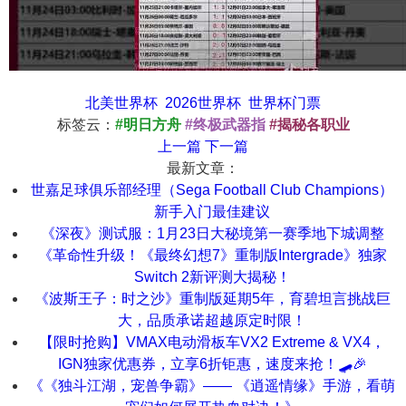
北美世界杯
2026世界杯
世界杯门票
标签云：
#明日方舟
#终极武器指
#揭秘各职业
上一篇
下一篇
最新文章：
世嘉足球俱乐部经理（Sega Football Club Champions）
新手入门最佳建议
《深夜》测试服：1月23日大秘境第一赛季地下城调整
《革命性升级！《最终幻想7》重制版Intergrade》独家
Switch 2新评测大揭秘！
《波斯王子：时之沙》重制版延期5年，育碧坦言挑战巨
大，品质承诺超越原定时限！
【限时抢购】VMAX电动滑板车VX2 Extreme & VX4，
IGN独家优惠券，立享6折钜惠，速度来抢！🛹🎉
《《独斗江湖，宠兽争霸》—— 《逍遥情缘》手游，看萌