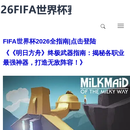
T
o
FIFA世界杯2026全指南|点击登陆
g
g
《《明日方舟》终极武器指南：揭秘各职业
l
最强神器，打造无敌阵容！》
e
n
a
v
i
g
a
t
i
o