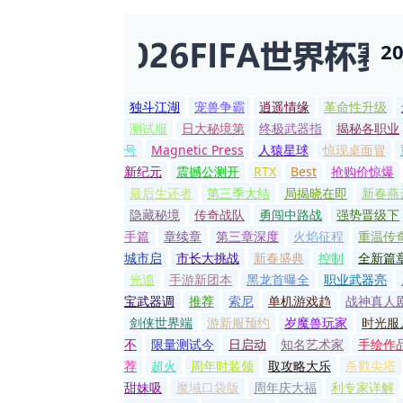
2
独斗江湖
宠兽争霸
逍遥情缘
革命性升级
测试服
日大秘境第
终极武器指
揭秘各职业
号
Magnetic Press
人猿星球
惊现桌面冒
新纪元
震撼公测开
RTX
Best
抢购价惊爆
最后生还者
第三季大结
局揭晓在即
新春燕
隐藏秘境
传奇战队
勇闯中路战
强势晋级下
手篇
章续章
第三章深度
火焰征程
重温传
城市启
市长大挑战
新春盛典
控制
全新篇
光追
手游新团本
黑龙首曝全
职业武器亮
宝武器调
推荐
索尼
单机游戏趋
战神真人
剑侠世界端
游新服预约
岁魔兽玩家
时光服
不
限量测试今
日启动
知名艺术家
手绘作
荐
超火
周年时装领
取攻略大乐
杀戮尖塔
甜妹吸
魔域口袋版
周年庆大福
利专家详解