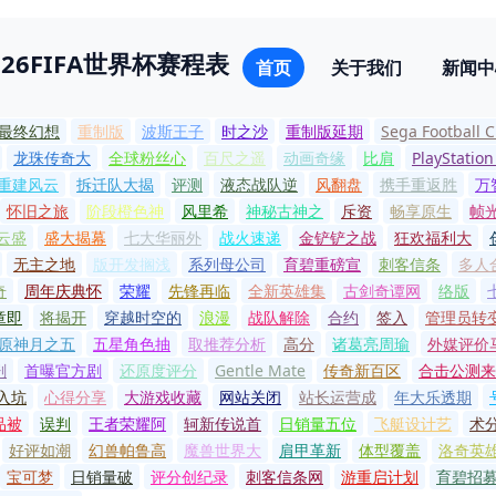
026FIFA世界杯赛程表
首页
关于我们
新闻中
最终幻想
重制版
波斯王子
时之沙
重制版延期
Sega Football 
龙珠传奇大
全球粉丝心
百尺之遥
动画奇缘
比肩
PlayStation
重建风云
拆迁队大揭
评测
液态战队逆
风翻盘
携手重返胜
万
怀旧之旅
阶段橙色神
风里希
神秘古神之
斥资
畅享原生
帧
云盛
盛大揭幕
七大华丽外
战火速递
金铲铲之战
狂欢福利大
无主之地
版开发搁浅
系列母公司
育碧重磅宣
刺客信条
多人
奇
周年庆典怀
荣耀
先锋再临
全新英雄集
古剑奇谭网
络版
章即
将揭开
穿越时空的
浪漫
战队解除
合约
签入
管理员转
原神月之五
五星角色抽
取推荐分析
高分
诸葛亮周瑜
外媒评价
剧
首曝官方剧
还原度评分
Gentle Mate
传奇新百区
合击公测来
入坑
心得分享
大游戏收藏
网站关闭
站长运营成
年大乐透期
品被
误判
王者荣耀阿
轲新传说首
日销量五位
飞艇设计艺
术
好评如潮
幻兽帕鲁高
魔兽世界大
肩甲革新
体型覆盖
洛奇英
宝可梦
日销量破
评分创纪录
刺客信条网
游重启计划
育碧招