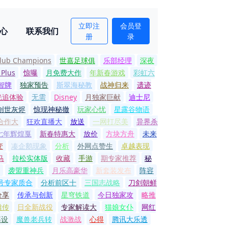
立即注
会员登
心
联系我们
册
录
Club Champions
世嘉足球俱
乐部经理
深夜
 Plus
惊曝
月免费大作
年新春游戏
彩虹六
智牌
独家预告
斯翠海秘教
战神归来
遗迹
光追体验
无需
Disney
月独家巨献
迪士尼
创世灰烬
惊现神秘撤
玩家心忧
星露谷物语
合作大
狂欢直播大
放送
一网打尽美
异界杀
七年辉煌戛
新春特惠大
放价
方块方舟
未来
变
凑企鹅现象
分析
外网点赞生
卓越表现
马
拉松实体版
收藏
手游
期专家推荐
秘
袭盟重神兵
月乐高豪华
新套装发布
阵容
号专家质合
分析前区十
三国志战略
刀剑朝鲜
分享
传承与创新
星穹铁道
今日独家攻
略推
雄传
日全新战役
专家解读大
猫娘女仆
网红
募设
魔兽老兵转
战激战
心得
腾讯大乐透